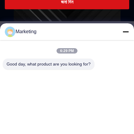
জমা দিন
Marketing
marketing@hwashi.com
E-mail
6:29 PM
Good day, what product are you looking for?
0086-755-84567286
ফোন
Guangdong Hwashi Technology inc.