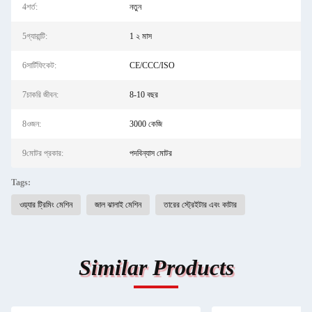
4শর্ত:
নতুন
5গ্যারান্টি:
1 ২ মাস
6সার্টিফিকেট:
CE/CCC/ISO
7চাকরি জীবন:
8-10 বছর
8ওজন:
3000 কেজি
9মোটর প্রকার:
পদবিন্যাস মোটর
Tags:
ওয়্যার ট্রিমিং মেশিন
জাল ঝালাই মেশিন
তারের স্ট্রেইটার এবং কাটার
Similar Products