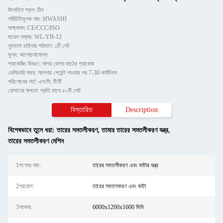
উৎপত্তি স্থল: চীন
পরিচিতিমুলক নাম: HWASHI
সাক্ষ্যদান: CE/CCC/ISO
মডেল নম্বার: WL-YB-12
ন্যূনতম চাহিদার পরিমাণ: ১টি সেট
মূল্য: আলোচনাযোগ্য
প্যাকেজিং বিবরণ: সাগর যোগ্য কাঠের প্যাকেজ
ডেলিভারি সময়: আপনার পেমেন্ট পাওয়ার পর 7-30 কার্যদিবস
পরিশোধের শর্ত: এল/সি, টি/টি
যোগানের ক্ষমতা: প্রতি মাসে ৫০টি সেট
বিস্তারিত
Description
বিশেষভাবে তুলে ধরা:
তারের সমতলীকরণ
,
তামার তারের সমতলীকরণ যন্ত্র
,
তারের সমতলীকরণ মেশিন
1পণ্যের নাম:
তারের সমতলীকরণ এবং কাটার যন্ত্র
2প্রয়োগ:
তারের সমতলকরণ এবং কাটা
3আকার:
6000x1200x1600 মিমি