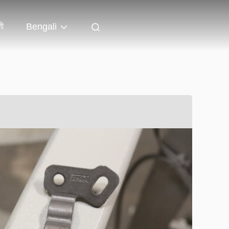
লী
Bengali