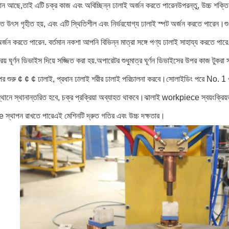
ন আছে,তাই এটি চক্র কাজ এবং অবিচ্ছিন্ন ঢালাই অর্জন করতে পারেনউপরন্তু, উচ্চ শক্তি ফ্যাক্টর
্তি উৎস গৃহীত হয়, এবং এটি স্থিতিশীল এবং নির্ভরযোগ্য ঢালাই স্পট অর্জন করতে পারেন।শুধ
র্জন করতে পারেন. বর্তমান নকশা আপনি বিভিন্ন মাত্রা সঙ্গে পণ্য ঢালাই সাহায্য করতে পারে. ম
রিয় ঘূর্ণন ডিভাইস দিয়ে সজ্জিত করা হয়.অপারেটর শুধুমাত্র ঘূর্ণন ডিভাইসের উপর কাজ টুক
র শুরু ¢ ¢ ¢ ঢালাই, প্রধান ঢালাই শরীর ঢালাই পরিচালনা করবে।সোলাইডিং পরে No. 1 ওয়
স্থানে স্থানান্তরিত হবে, চক্র প্রক্রিয়া অব্যাহত থাকবে।ঝালাই workpiece স্বয়ংক্রিয়ভাব
্থাপন রাখতে পারেএই মেশিনটি দ্রুত গতির এবং উচ্চ দক্ষতার।