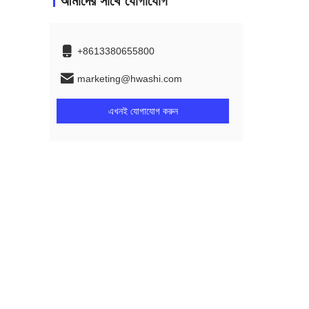
আমাদের সাথে যোগাযোগ
+8613380655800
marketing@hwashi.com
এখনই যোগাযোগ করুন