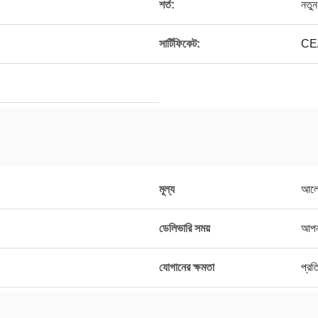
শর্ত:
নতুন
সার্টিফিকেট:
CE
মূল্য
আলো
ডেলিভারি সময়
আপনা
যোগানের ক্ষমতা
প্রত