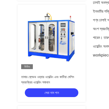
ঢালাই অবস্থা
ইনভার্টার শক
পণ্য ঢালাই অ
অংশ স্বয়ংক্
পারেন। তারপ
ওয়েল্ডিং অব
workpiece স
ভিডিও
তামার ব্লেডড ওয়্যার ওয়েল্ডিং এবং কাটিয়া মেশিন
স্বয়ংক্রিয় ওয়েল্ডিং সমাধান
সেরা দাম পান