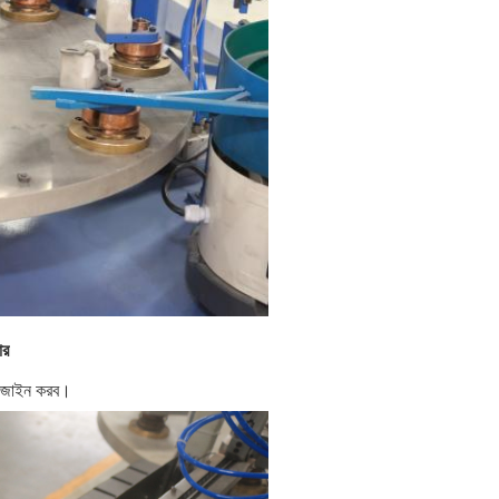
ার
 ডিজাইন করব।