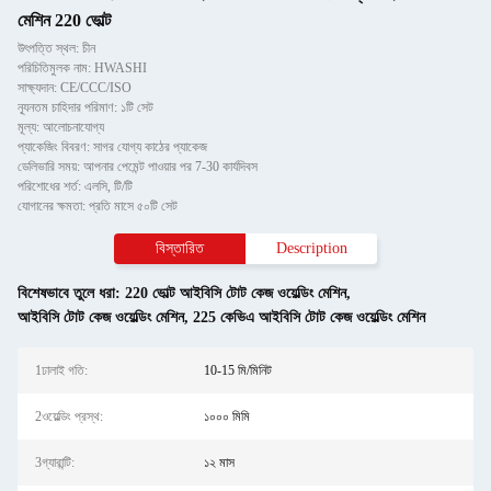
মেশিন 220 ভোল্ট
উৎপত্তি স্থল: চীন
পরিচিতিমুলক নাম: HWASHI
সাক্ষ্যদান: CE/CCC/ISO
ন্যূনতম চাহিদার পরিমাণ: ১টি সেট
মূল্য: আলোচনাযোগ্য
প্যাকেজিং বিবরণ: সাগর যোগ্য কাঠের প্যাকেজ
ডেলিভারি সময়: আপনার পেমেন্ট পাওয়ার পর 7-30 কার্যদিবস
পরিশোধের শর্ত: এলসি, টি/টি
যোগানের ক্ষমতা: প্রতি মাসে ৫০টি সেট
বিস্তারিত
Description
বিশেষভাবে তুলে ধরা:
220 ভোল্ট আইবিসি টোট কেজ ওয়েল্ডিং মেশিন
,
আইবিসি টোট কেজ ওয়েল্ডিং মেশিন
,
225 কেভিএ আইবিসি টোট কেজ ওয়েল্ডিং মেশিন
1ঢালাই গতি:
10-15 মি/মিনিট
2ওয়েল্ডিং প্রস্থ:
১০০০ মিমি
3গ্যারান্টি:
১২ মাস