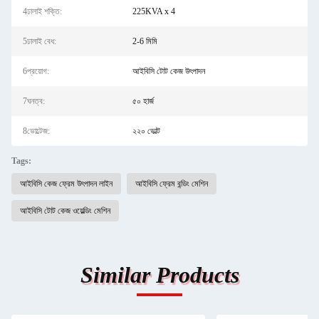
4ঢালাই শক্তি:
225KVA x 4
5ঢালাই বেধ:
2-6 মিমি
6প্রয়োগ:
আইবিসি টোট কেজ উৎপাদন
7ঘনত্ব:
৫০ হার্জ
8ভোল্টেজ:
২২০ ভোল্ট
Tags:
আইবিসি কেজ ফ্রেম উৎপাদন লাইন
আইবিসি ফ্রেম বন্ডিং মেশিন
আইবিসি টোট কেজ ওয়েল্ডিং মেশিন
Similar Products