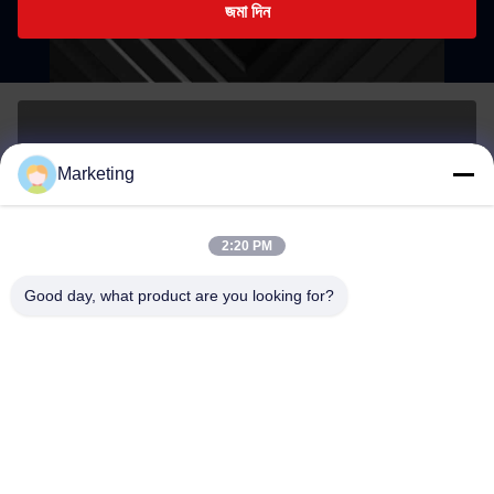
জমা দিন
marketing@hwashi.com
Marketing
E-mail
2:20 PM
Good day, what product are you looking for?
0086-755-84567286
ফোন
Guangdong Hwashi Technology inc.