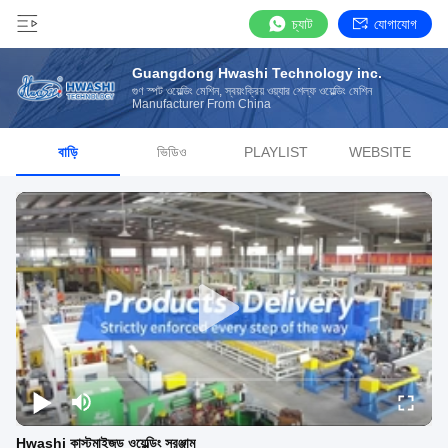
চ্যাট
যোগাযোগ
Guangdong Hwashi Technology inc.
গুণ স্পট ওয়েল্ডিং মেশিন, স্বয়ংক্রিয় ওয়্যার শেল্ফ ওয়েল্ডিং মেশিন
Manufacturer From China
বাড়ি
ভিডিও
PLAYLIST
WEBSITE
Hwashi কাস্টমাইজড ওয়েল্ডিং সরঞ্জাম