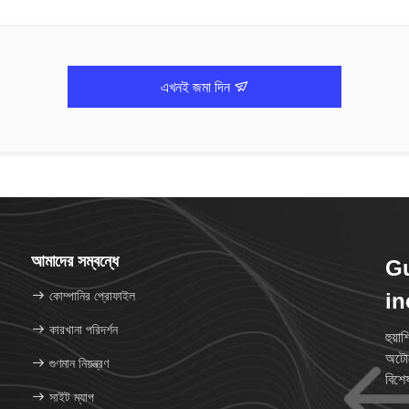
এখনই জমা দিন
আমাদের সম্বন্ধে
G
কোম্পানির প্রোফাইল
in
কারখানা পরিদর্শন
হুয়
অটোম
গুণমান নিয়ন্ত্রণ
বিশে
সাইট ম্যাপ