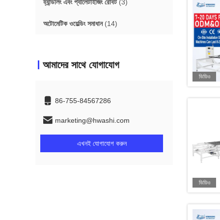
হ্যান্ডলিং এবং প্যালেটাইজিং রোবট
(3)
অটোমেটিক ওয়েল্ডিং সমাধান
(14)
আমাদের সাথে যোগাযোগ
ভিডিও
86-755-84567286
marketing@hwashi.com
এখনই যোগাযোগ করুন
ভিডিও