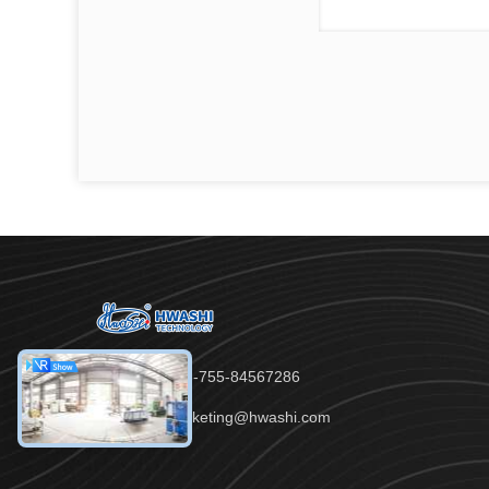
টেলিফোন：86-755-84567286
ইমেইল：marketing@hwashi.com