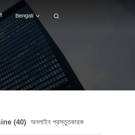
লী
Bengali
G
ine (40)
অনলাইন প্রস্তুতকারক