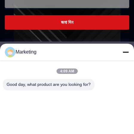
জমা দিন
Marketing
marketing@hwashi.com
E-mail
4:09 AM
Good day, what product are you looking for?
0086-755-84567286
ফোন