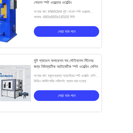
পেডাল স্পট ওয়েল্ডার ওয়েল্ডিং
পণ্যের নাম: HWASHI ফুট পেডেল স্পট ওয়েল্ডার
অ্যালুমিনিয়াম এবং অন্যান্য প্লেট উপাদান ঢালাই
আকার: 480x900x16500 মিমি
সেরা দাম পান
ফুট প্যাডেল অপারেশন সহ স্টেইনলেস স্টিলের
জন্য নিউম্যাটিক অটোমেটিক স্পট ওয়েল্ডিং মেশিন
পণ্যের নাম: বায়ুসংক্রান্ত স্বয়ংক্রিয় স্পট ওয়েল্ডিং মেশিন
স্টেইনলেস স্টীল হাওয়াশি রেজিস্ট্যান্স ওয়্যার মেশ
ভিডিও আউটগোয়িং-পরিদর্শন: প্রদান করা হয়েছে
সেরা দাম পান