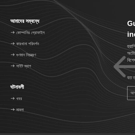
আমাদের সম্বন্ধে
G
কোম্পানির প্রোফাইল
in
কারখানা পরিদর্শন
হুয়
অটোম
গুণমান নিয়ন্ত্রণ
বিশে
সাইট ম্যাপ
যত ত
ঘটনাবলী
খবর
মামলা