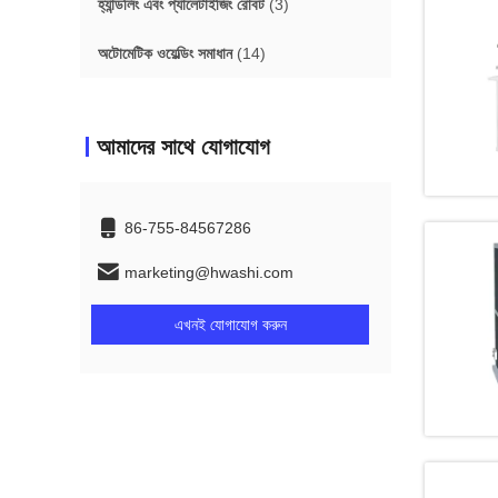
হ্যান্ডলিং এবং প্যালেটাইজিং রোবট
(3)
অটোমেটিক ওয়েল্ডিং সমাধান
(14)
আমাদের সাথে যোগাযোগ
86-755-84567286
marketing@hwashi.com
এখনই যোগাযোগ করুন