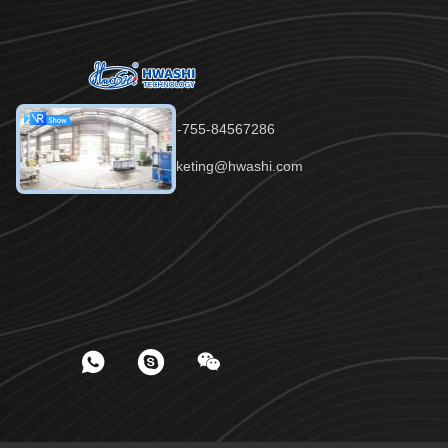
টেলিফোন：86-755-84567286
ইমেইল：marketing@hwashi.com