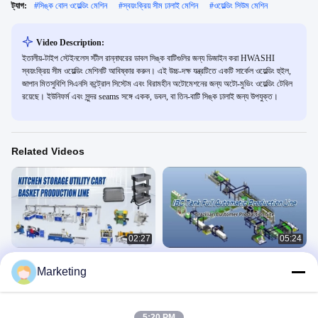
ট্যাগ:
#
সিঙ্ক বোল ওয়েল্ডিং মেশিন
#
স্বয়ংক্রিয় সীম ঢালাই মেশিন
#
ওয়েল্ডিং সিউম মেশিন
Video Description:
ইতালীয়-টাইপ স্টেইনলেস স্টীল রান্নাঘরের ডাবল সিঙ্ক বাটিগুলির জন্য ডিজাইন করা HWASHI
স্বয়ংক্রিয় সীম ওয়েল্ডিং মেশিনটি আবিষ্কার করুন। এই উচ্চ-দক্ষ যন্ত্রটিতে একটি সার্কেল ওয়েল্ডিং হুইল,
জাপান মিতসুবিশি সিএনসি কন্ট্রোল সিস্টেম এবং বিরামহীন অটোমেশনের জন্য অটো-মুভিং ওয়েল্ডিং টেবিল
রয়েছে। ইউনিফর্ম এবং সুন্দর seams সঙ্গে একক, ডবল, বা তিন-বাটি সিঙ্ক ঢালাই জন্য উপযুক্ত।
Related Videos
02:27
05:24
90 ডিগ্রি কোণ স্বয়ংক্রিয় ইলেকট্রিক স্টিল সিঙ্ক
কাস্টমাইজড সম্পূর্ণ স্বয়ংক্রিয় আইবিসি খাঁচা ফ্রেম
Marketing
ওয়েল্ডিং মেশিন / সিঙ্ক ওয়েল্ডার 5KW 50Hz সিই
উত্পাদন লাইন
অন্যান্য ভিডিও
IBC Tote Cage Welding Line
May 19, 2025
November 12, 2024
5:20 PM