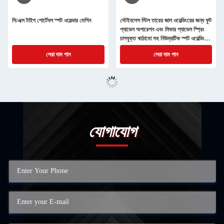
সি/এক্স টাইপ পোর্টেবল স্পট ওয়েল্ডার মেশিন
স্টেইনলেস স্টিল তারের জাল ওয়েল্ডিংয়ের জন্য ফুট
প্যাডেল অপারেশন এবং লিভার প্যাডেল স্প্রিং
চাপযুক্ত কাঠামো সহ নিউম্যাটিক স্পট ওয়েল্ডিং
মেশিন
সেরা দাম পান
সেরা দাম পান
যোগাযোগ