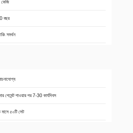
 কেজি
0 বছর
ারিং সমর্থন
চনাযোগ্য
র পেমেন্ট পাওয়ার পর 7-30 কার্যদিবস
ি মাসে ৫০টি সেট