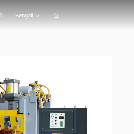
লী
Bengali