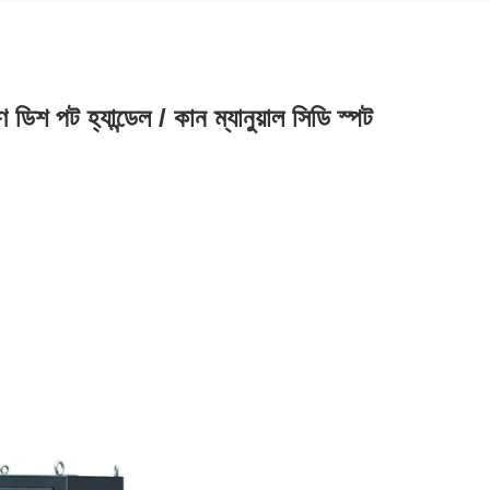
িশ পট হ্যান্ডেল / কান ম্যানুয়াল সিডি স্পট 