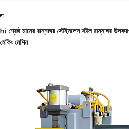
না
শ্রেষ্ঠ মানের রান্নাঘর স্টেইনলেস স্টীল রান্নাঘর উপকরণ ড
ং মেকিং মেশিন