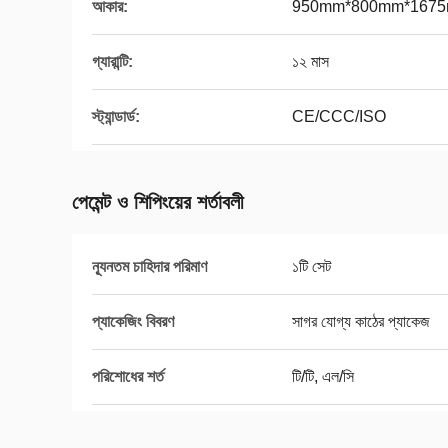
আকার:
950mm*800mm*167
গ্যারান্টি:
১২ মাস
স্ট্যান্ডার্ড:
CE/CCC/ISO
পেমেন্ট ও শিপিংয়ের শর্তাবলী
ন্যূনতম চাহিদার পরিমাণ
১টি সেট
প্যাকেজিং বিবরণ
সাগর যোগ্য কাঠের প্যাকেজ
পরিশোধের শর্ত
টি/টি, এল/সি