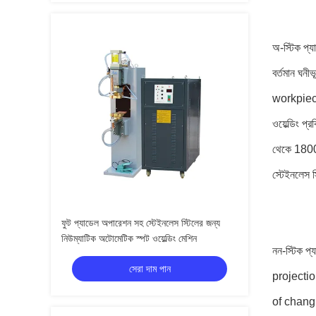
অ-স্টিক প্যা
বর্তমান ঘনী
workpiece
ওয়েল্ডিং প
থেকে 18000W
স্টেইনলেস স
ফুট প্যাডেল অপারেশন সহ স্টেইনলেস স্টিলের জন্য
নিউম্যাটিক অটোমেটিক স্পট ওয়েল্ডিং মেশিন
নন-স্টিক প
সেরা দাম পান
projecti
of changin