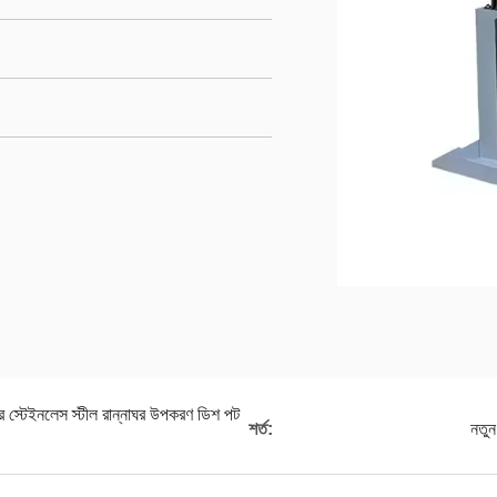
র স্টেইনলেস স্টীল রান্নাঘর উপকরণ ডিশ পট
শর্ত:
নতুন