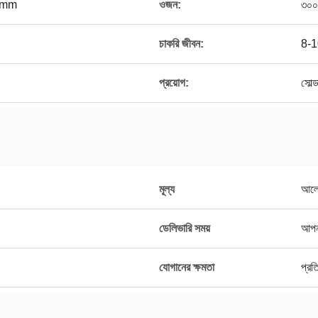
5mm
ওজন:
৩০০
চাকরি জীবন:
8-1
প্রয়োগ:
সোল্ড
মূল্য
আলো
ডেলিভারি সময়
আপনা
যোগানের ক্ষমতা
প্রত