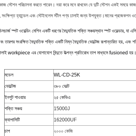
 কাজ স্টেশন পরিচালনা করতে পারেন। দয়া করে মনে রাখবেন যে দুটি স্টেশন একই সময়ে ক
ডেল, সংক্ষিপ্ত হ্যান্ডেল এবং স্টেইনলেস স্টীল পণ্য ঢালাই জন্য উপযুক্ত।
মানের প্রজেকশন ওয়
ডিসচার্জ স্পট ওয়েল্ডিং মেশিন একটি ধরণের বৈদ্যুতিক শক্তি সঞ্চয়স্থান স্পট ওয়েল্ডার, য
এবং তারপর সংরক্ষিত বৈদ্যুতিক শক্তি একটি নিম্ন বৈদ্যুতিক ভোল্টেজ রূপান্তরিত হয়, এব
ঢালাই workpiece এর যোগাযোগ বিন্দুতে উত্পন্ন প্রতিরোধ তাপ মাধ্যমে fusioned হয়
মডেল
WL-CD-25K
ভোল্টেজ
৩৮০ ভোল্ট
ইনপুট পাওয়ার
২৫ কেভিএ
শক্তি সঞ্চয়
15000J
ক্যাপাসিটি
162000UF
চাপ
২০০০ কেজি