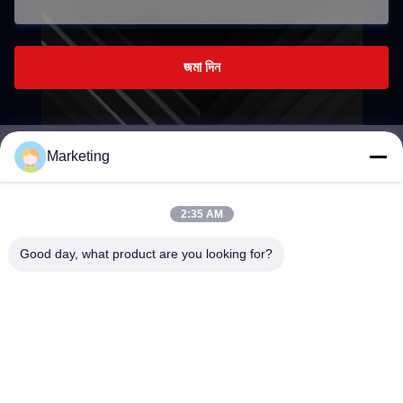
জমা দিন
Marketing
marketing@hwashi.com
E-mail
2:35 AM
Good day, what product are you looking for?
0086-755-84567286
ফোন