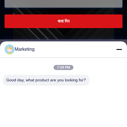
জমা দিন
Marketing
marketing@hwashi.com
E-mail
7:59 PM
Good day, what product are you looking for?
0086-755-84567286
ফোন