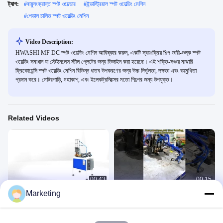
ট্যাগ:
#
বায়ুসংক্রান্ত স্পট ওয়েল্ডার
#
ইন্ডাস্ট্রিয়াল স্পট ওয়েল্ডিং মেশিন
#
পেডাল চালিত স্পট ওয়েল্ডিং মেশিন
Video Description:
HWASHI MF DC স্পট ওয়েল্ডিং মেশিন আবিষ্কার করুন, একটি স্বয়ংক্রিয় শিল্প ভারী-শুল্ক স্পট
ওয়েল্ডিং সমাধান যা স্টেইনলেস স্টীল প্লেটের জন্য ডিজাইন করা হয়েছে। এই শক্তি-সঞ্চয় মাঝারি
ফ্রিকোয়েন্সি স্পট ওয়েল্ডিং মেশিন বিভিন্ন ধাতব উপকরণের জন্য উচ্চ নির্ভুলতা, দক্ষতা এবং বহুমুখিতা
প্রদান করে। মোটরগাড়ি, মহাকাশ, এবং ইলেকট্রনিক্সের মতো শিল্পের জন্য উপযুক্ত।
Related Videos
00:43
00:15
Marketing
পাছার দাগের মেশিন
2D তারের নমন মেশিন
Spot Welding Machine
Spot Welding Machine
August 24, 2025
December 12, 2024